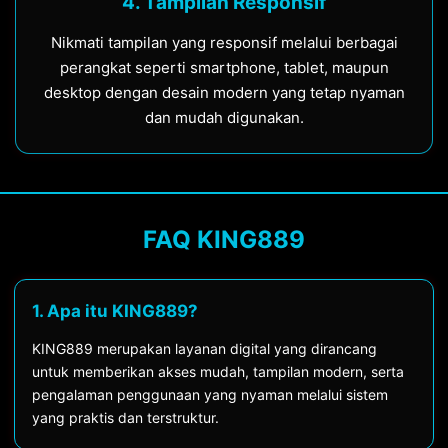
4. Tampilan Responsif
Nikmati tampilan yang responsif melalui berbagai
perangkat seperti smartphone, tablet, maupun
desktop dengan desain modern yang tetap nyaman
dan mudah digunakan.
FAQ KING889
1. Apa itu KING889?
KING889 merupakan layanan digital yang dirancang
untuk memberikan akses mudah, tampilan modern, serta
pengalaman penggunaan yang nyaman melalui sistem
yang praktis dan terstruktur.