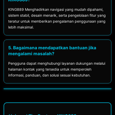
KING889 Menghadirkan navigasi yang mudah dipahami,
sistem stabil, desain menarik, serta pengelolaan fitur yang
teratur untuk memberikan pengalaman penggunaan yang
lebih maksimal.
5. Bagaimana mendapatkan bantuan jika
mengalami masalah?
Pengguna dapat menghubungi layanan dukungan melalui
halaman kontak yang tersedia untuk memperoleh
informasi, panduan, dan solusi sesuai kebutuhan.