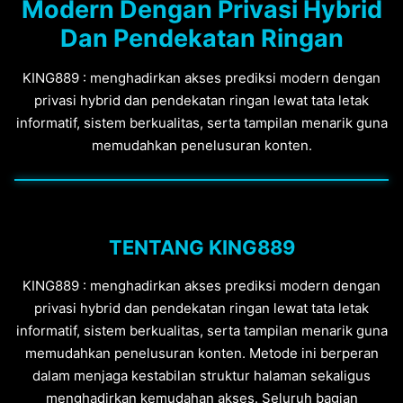
Modern Dengan Privasi Hybrid
Dan Pendekatan Ringan
KING889 : menghadirkan akses prediksi modern dengan
privasi hybrid dan pendekatan ringan lewat tata letak
informatif, sistem berkualitas, serta tampilan menarik guna
memudahkan penelusuran konten.
TENTANG KING889
KING889 : menghadirkan akses prediksi modern dengan
privasi hybrid dan pendekatan ringan lewat tata letak
informatif, sistem berkualitas, serta tampilan menarik guna
memudahkan penelusuran konten. Metode ini berperan
dalam menjaga kestabilan struktur halaman sekaligus
menghadirkan kemudahan akses. Seluruh bagian